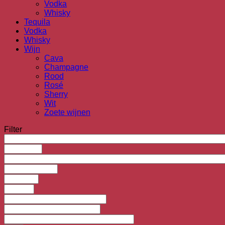
Vodka
Whisky
Tequila
Vodka
Whisky
Wijn
Cava
Champagne
Rood
Rosé
Sherry
Wit
Zoete wijnen
Filter