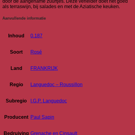
door de aangename zuurtjes. Deze verleider doet het goed
als terraswijn, bij salades en met de Aziatische keuken.
Aanvullende informatie
Inhoud
0.187
Soort
Rosé
Land
FRANKRIJK
Regio
Languedoc – Roussillon
Subregio
I.G.P. Languedoc
Producent
Paul Sapin
Bedruiving
Grenache en Cinsault