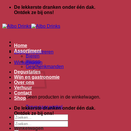
Ga
De lekkerste dranken onder één dak.
naar
Ontdek ze bij ons!
inhoud
Home
Assortiment
Login / Registreren
Bieren
Wijnen
Winkelwagen
Geschenkmanden
Degustaties
Wijn en gastronomie
Over ons
Verhuur
Contact
Geen producten in de winkelwagen.
Shop
Terug naar winkel
De lekkerste dranken onder één dak.
Ontdek ze bij ons!
Zoeken
naar:
Zoeken
naar:
Winkelwagen