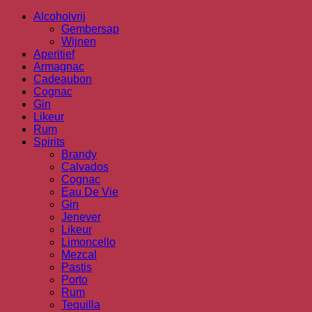
Alcoholvrij
Gembersap
Wijnen
Aperitief
Armagnac
Cadeaubon
Cognac
Gin
Likeur
Rum
Spirits
Brandy
Calvados
Cognac
Eau De Vie
Gin
Jenever
Likeur
Limoncello
Mezcal
Pastis
Porto
Rum
Tequilla