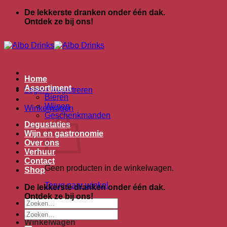
Ga
De lekkerste dranken onder één dak.
naar
Ontdek ze bij ons!
inhoud
Home
Assortiment
Login / Registreren
Bieren
Wijnen
Winkelwagen
Geschenkmanden
Degustaties
Wijn en gastronomie
Over ons
Verhuur
Contact
Geen producten in de winkelwagen.
Shop
Terug naar winkel
De lekkerste dranken onder één dak.
Ontdek ze bij ons!
Zoeken
naar:
Zoeken
naar:
Winkelwagen