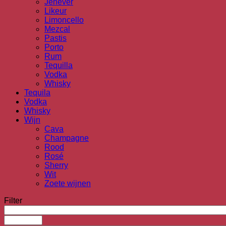
Jenever
Likeur
Limoncello
Mezcal
Pastis
Porto
Rum
Tequilla
Vodka
Whisky
Tequila
Vodka
Whisky
Wijn
Cava
Champagne
Rood
Rosé
Sherry
Wit
Zoete wijnen
Filter