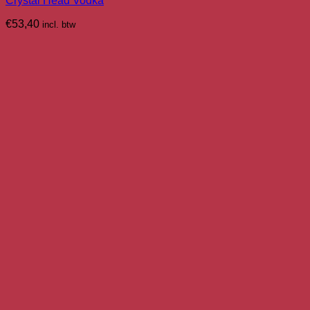
Crystal Head Vodka
€
53,40
incl. btw