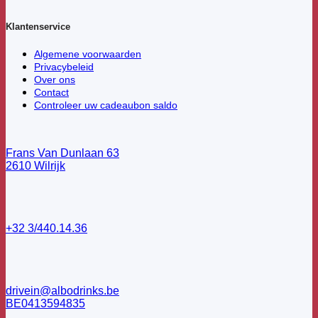
Klantenservice
Algemene voorwaarden
Privacybeleid
Over ons
Contact
Controleer uw cadeaubon saldo
Frans Van Dunlaan 63
2610 Wilrijk
+32 3/440.14.36
drivein@albodrinks.be
BE0413594835