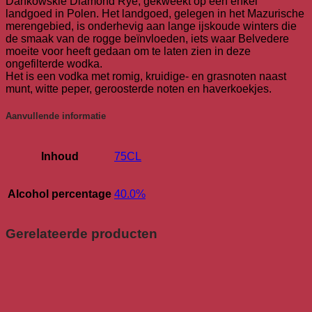
Dankowskie Diamond Rye, gekweekt op een enkel
landgoed in Polen. Het landgoed, gelegen in het Mazurische
merengebied, is onderhevig aan lange ijskoude winters die
de smaak van de rogge beïnvloeden, iets waar Belvedere
moeite voor heeft gedaan om te laten zien in deze
ongefilterde wodka.
Het is een vodka met romig, kruidige- en grasnoten naast
munt, witte peper, geroosterde noten en haverkoekjes.
Aanvullende informatie
Inhoud
75CL
Alcohol percentage
40.0%
Gerelateerde producten